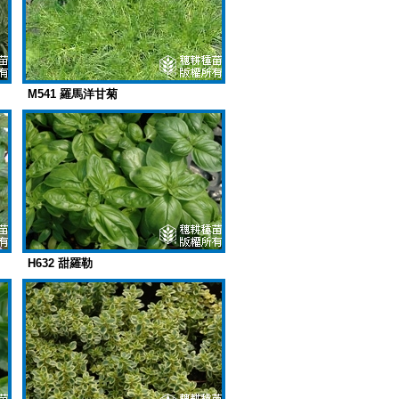
M541 羅馬洋甘菊
H632 甜羅勒