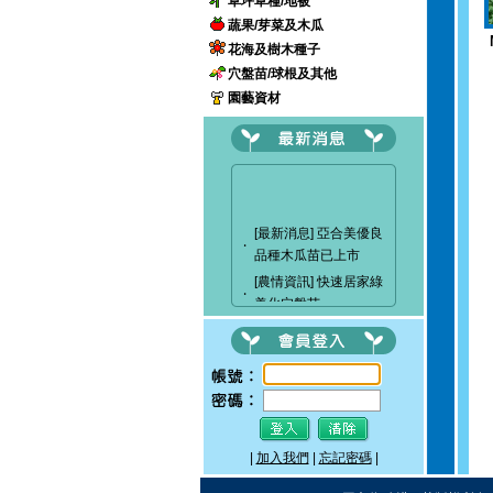
草坪草種/地被
蔬果/芽菜及木瓜
花海及樹木種子
穴盤苗/球根及其他
園藝資材
[最新消息] 亞合美優良
‧
品種木瓜苗已上市
[農情資訊] 快速居家綠
‧
美化穴盤苗
[最新消息] 穗耕種苗成
‧
立粉絲專頁
[最新消息]驚艷關渡-花
‧
現新大地-2017 關渡花
海節
|
加入我們
|
忘記密碼
|