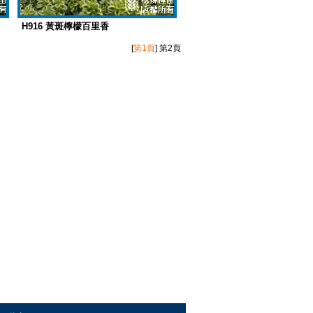
H916 黃斑檸檬百里香
[
第1頁
]
第2頁