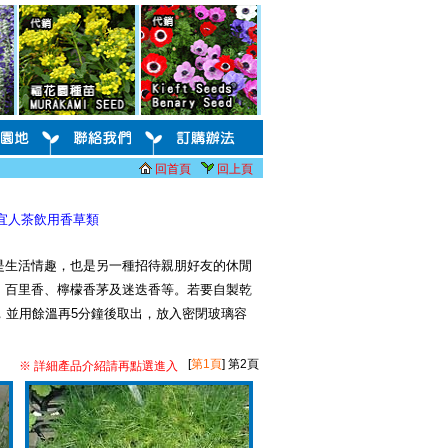
回首頁
回上頁
宜人茶飲用香草類
是生活情趣，也是另一種招待親朋好友的休閒
、百里香、檸檬香茅及迷迭香等。若要自製乾
鐘，並用餘溫再5分鐘後取出，放入密閉玻璃容
[
第1頁
]
第2頁
※ 詳細產品介紹請再點選進入