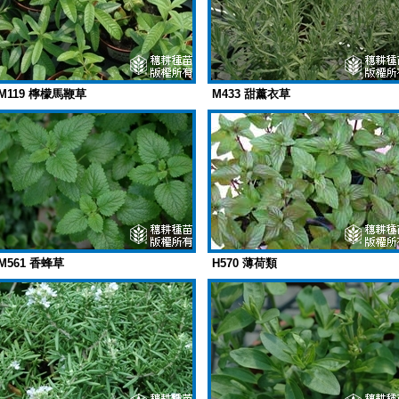
M119 檸檬馬鞭草
M433 甜薰衣草
M561 香蜂草
H570 薄荷類