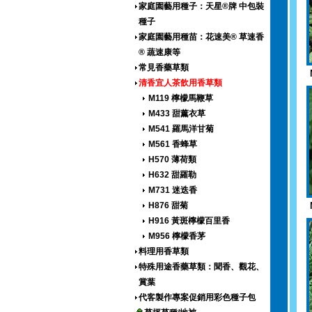
家庭園藝用種子：天星®牌 中包裝
種子
家庭園藝用種苗：花速美® 草速香
® 蔬速康等
常見香藥草類
清香宜人茶飲用香草類
M119 檸檬馬鞭草
M433 甜薰衣草
M541 羅馬洋甘菊
M561 香蜂草
H570 薄荷類
H632 甜羅勒
M731 迷迭香
H876 甜菊
H916 黃斑檸檬百里香
M956 檸檬香茅
料理用香草類
特殊用途香藥草類：聞香、觀花、
賞葉
代客製作專案促銷用彩色種子包