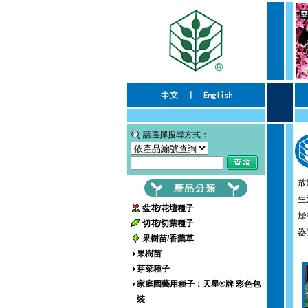
請選擇搜尋方式：
放
生
盆花/花壇種子
燥
切花/切葉種子
器
果樹苗/香藥草
果樹苗
芽菜種子
家庭園藝用種子：天星®牌 彩色包
裝