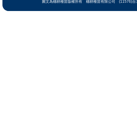
圖文為穗耕種苗版權所有 穗耕種苗有限公司 (11576)台北市忠孝