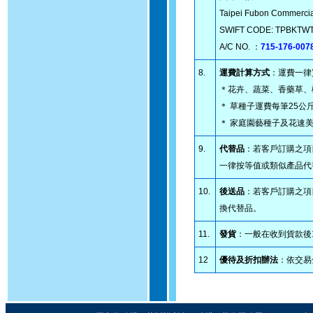
Taipei Fubon Commercia
SWIFT CODE: TPBKTW
A/C NO. ：
715-176-007
8.
運費計算方式
：運費一律
＊花卉、蔬菜、香藥草、
＊ 草種子運費每筆25
＊ 家庭園藝種子及花速美
9.
代替品
：若客戶訂購之項
一律按等值或類似產品代
10.
後送品
：若客戶訂購之項
換代替品。
11.
發貨
：一般在收到貨款後
12
優待及折扣辦法
：依交易