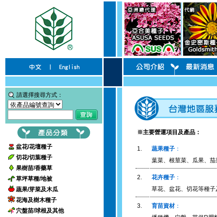
請選擇搜尋方式：
※主要營運項目及產品：
盆花/花壇種子
1.
蔬果種子
：
切花/切葉種子
葉菜、根莖菜、瓜果、茄
果樹苗/香藥草
2.
花卉種子
：
草坪草種/地被
草花、盆花、切花等種子
蔬果/芽菜及木瓜
花海及樹木種子
3.
育苗資材
：
穴盤苗/球根及其他