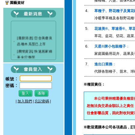
播種機、穴盤、苗保R肥
園藝資材
4.
草種子、野花種子及賞花
冷暖季草種及各類野花種
5.
花速美®、草速香®、草
草花、盆花、切花、蔬菜
[最新消息] 亞合美優良
‧
品種木瓜苗已上市
6.
天星®牌小包裝種子
：
[農情資訊] 快速居家綠
‧
家庭園藝用花卉、蔬果及
美化穴盤苗
[最新消息] 穗耕種苗成
7.
進出口業務
：
‧
立粉絲專頁
代辦各類種子、苗木、球
[最新消息]驚艷關渡-花
‧
現新大地-2017 關渡花
※種苗責任：
海節
本公司秉持精選優良種苗供
|
加入我們
|
忘記密碼
|
恕無法負交易金額以上之責任
往會影響品質，因此對收到貨
※歡迎選購本公司各項產品，訂