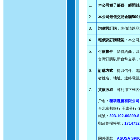
1.
本公司種子部份一經開封
2.
本公司最低交易金額50
3.
詢價與訂購
：詢價請以品
4.
報價及訂購確認
：本公司
5.
付款條件
：除特約商，以
台灣訂購以新台幣交易，
6.
訂購方式
：得以信件、電
者姓名、地址、連絡電話
7.
貨款收取
：可利用下列各
戶名：
穗耕種苗有限公司
台北富邦銀行 玉成分行 (代
帳號：
303-102-00899-8
郵政劃撥帳號：
1714732
國外匯款：
ASUSA SPIK