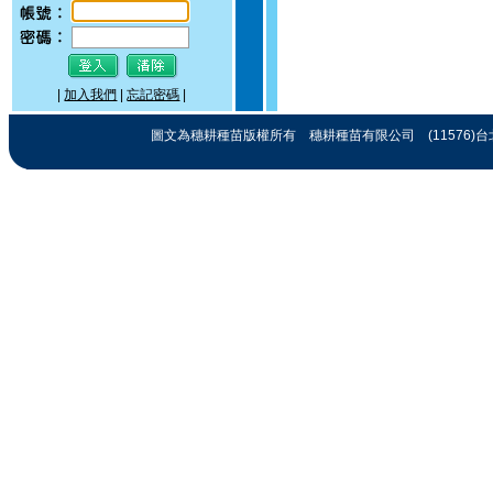
‧
現新大地-2017 關渡花
海節
|
加入我們
|
忘記密碼
|
圖文為穗耕種苗版權所有 穗耕種苗有限公司 (11576)台北市忠孝