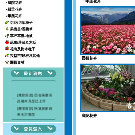
ㄧ年生花卉
庭院花卉
懸垂花卉
攀爬花卉
切花/切葉種子
果樹苗/香藥草
草坪草種/地被
蔬果/芽菜及木瓜
花海及樹木種子
穴盤苗/球根及其他
景觀花卉
園藝資材
[最新消息] 亞合美優良
‧
品種木瓜苗已上市
[農情資訊] 快速居家綠
‧
美化穴盤苗
庭院花卉
[最新消息] 穗耕種苗成
‧
立粉絲專頁
[最新消息]驚艷關渡-花