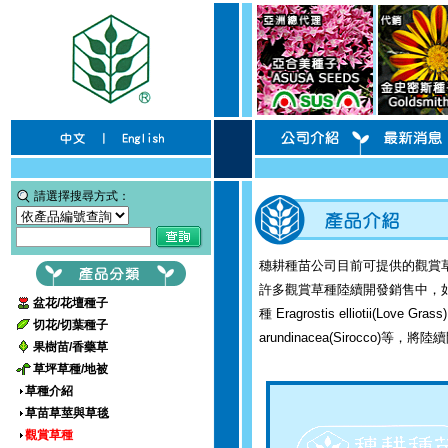
請選擇搜尋方式：
穗耕種苗公司目前可提供的觀賞
許多觀賞草種陸續開發銷售中，如彩色草
盆花/花壇種子
種 Eragrostis elliotii(Love Grass
切花/切葉種子
arundinacea(Sirocco)等
果樹苗/香藥草
草坪草種/地被
草種介紹
草苗草莖與草毯
觀賞草種