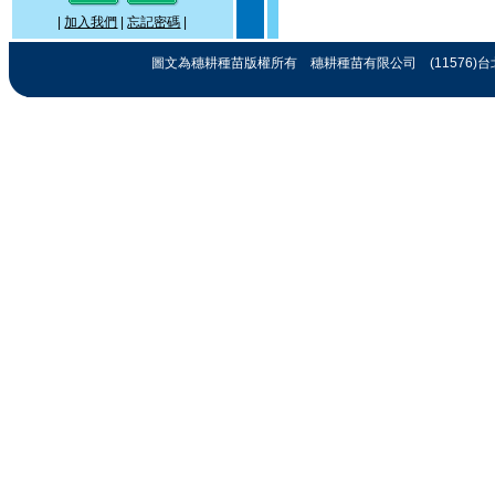
|
加入我們
|
忘記密碼
|
圖文為穗耕種苗版權所有 穗耕種苗有限公司 (11576)台北市忠孝