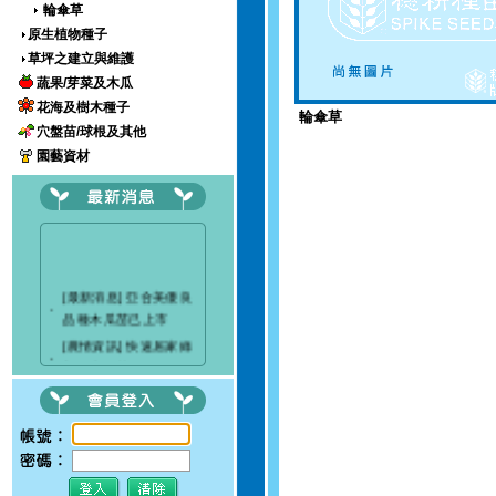
輪傘草
原生植物種子
草坪之建立與維護
蔬果/芽菜及木瓜
花海及樹木種子
輪傘草
穴盤苗/球根及其他
園藝資材
[最新消息] 亞合美優良
‧
品種木瓜苗已上市
[農情資訊] 快速居家綠
‧
美化穴盤苗
[最新消息] 穗耕種苗成
‧
立粉絲專頁
[最新消息]驚艷關渡-花
‧
現新大地-2017 關渡花
海節