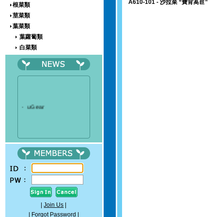
A610-101 - 沙拉菜 “寶背萵苣”
根菜類
莖菜類
葉菜類
葉蘿蔔類
白菜類
芥菜類
芥藍類
菠菜類
萵苣類
茼蒿類
‧
uGear
空心菜類
莧菜類
花菜類
玉米類
豆類
其他蔬菜及木瓜種子
Wild Flower & Tree Seeds
Plug, Bulb and Orchid
Horticultural Supplies
|
Join Us
|
|
Forgot Password
|