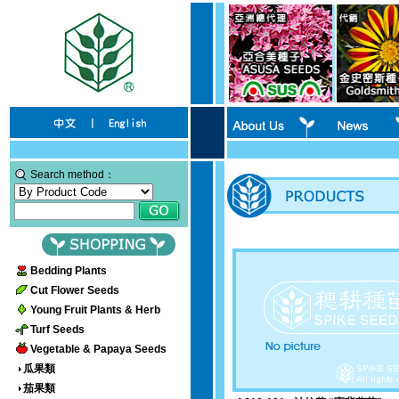
Search method：
Bedding Plants
Cut Flower Seeds
Young Fruit Plants & Herb
Turf Seeds
Vegetable & Papaya Seeds
瓜果類
茄果類