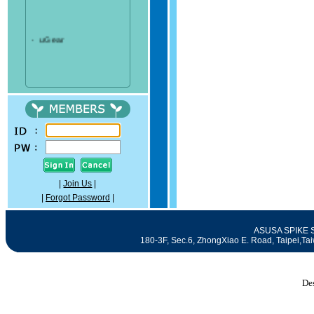
‧
uGear
|
Join Us
|
|
Forgot Password
|
ASUSA SPIKE SE
180-3F, Sec.6, ZhongXiao E. Road, Taipei
De