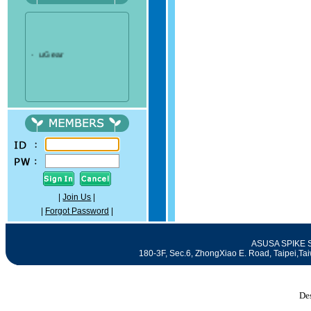
‧
uGear
|
Join Us
|
|
Forgot Password
|
ASUSA SPIKE SE
180-3F, Sec.6, ZhongXiao E. Road, Taipei
De