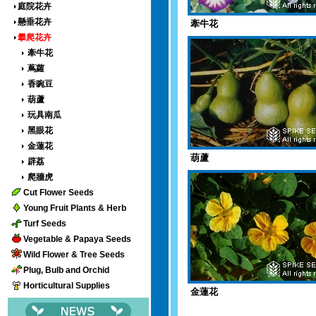
庭院花卉
懸垂花卉
牽牛花
攀爬花卉
牽牛花
蔦蘿
香豌豆
葫蘆
玩具南瓜
黑眼花
金蓮花
葫蘆
辟荔
爬牆虎
Cut Flower Seeds
Young Fruit Plants & Herb
Turf Seeds
Vegetable & Papaya Seeds
Wild Flower & Tree Seeds
Plug, Bulb and Orchid
Horticultural Supplies
金蓮花